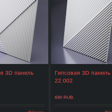
я 3D панель
Гипсовая 3D панель
22.002
690
RUB.