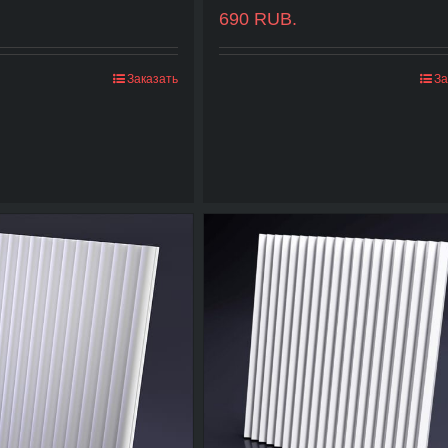
690
RUB.
Заказать
За